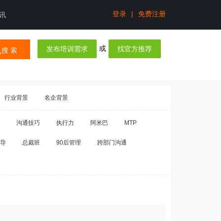
登录
|
免费注册
讯
或
发布培训需求
找官方推荐
搜 索
行业背景
名企背景
沟通技巧
执行力
阿米巴
MTP
导
总裁班
90后管理
跨部门沟通