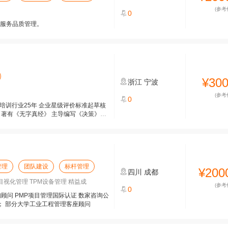
(参考
0
老服务品质管理。
¥30
浙江
宁波
(参考
0
培训行业25年 企业星级评价标准起草核
 著有《无字真经》 主导编写《决策》
管理
团队建设
标杆管理
¥200
四川
成都
目视化管理 TPM设备管理 精益成
(参考
0
顾问 PMP项目管理国际认证 数家咨询公
a BB； 部分大学工业工程管理客座顾问