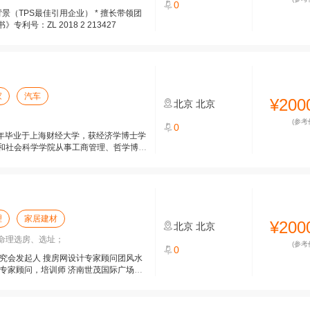
0
背景（TPS最佳引用企业） * 擅长带领团
号：ZL 2018 2 213427
家
汽车
¥200
北京
北京
(参考
0
06年毕业于上海财经大学，获经济学博士学
和社会科学学院从事工商管理、哲学博士
理
家居建材
¥200
北京
北京
命理选房、选址；
(参考
0
究会发起人 搜房网设计专家顾问团风水
专家顾问，培训师 济南世茂国际广场风