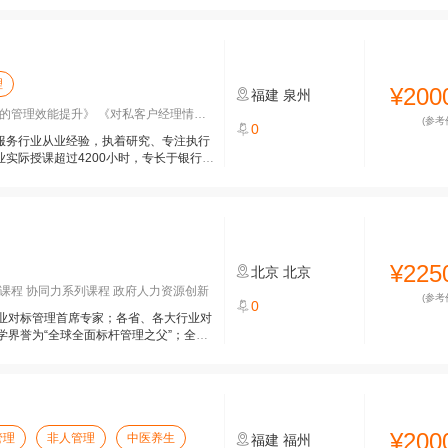
理
¥200
福建
泉州
管理效能提升》 《对私客户经理情境销
(参考
0
年服务行业从业经验，执着研究、专注执行
业实际授课超过4200小时，专长于银行网
¥225
北京
北京
课程 协同力系列课程 政府人力资源创新
(参考
0
业对标管理首席专家；各省、各大行业对
学界誉为“全球全面标杆管理之父”；全面
¥200
管理
非人管理
中医养生
福建
福州