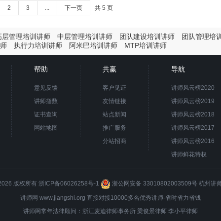
2
3
...
下一页
共 5 页
高层管理培训讲师
中层管理培训讲师
团队建设培训讲师
团队管理培
师
执行力培训讲师
阿米巴培训讲师
MTP培训讲师
帮助
共赢
导航
意见反馈
客户见证
讲师风云榜2020
讲师指数
友情链接
讲师风云榜2019
证书查询
站点新闻
讲师风云榜2018
网站地图
推广服务
讲师风云榜2017
分站招商
讲师风云榜2016
讲师鲜花特权
8-2026 版权所有
浙ICP备06026258号-1
浙公网安备 33010802003509号
杭州讲
讲师网 www.jiangshi.org 直接对接10000多名优秀讲师-省时省力省钱
讲师网常年法律顾问：浙江麦迪律师事务所
梁俊景
律师 李小平律师