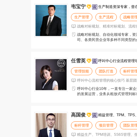
韦宝宁
生产制造资深专家，曾
生产管理
生产流程
战略管
战略对标规划、精准对标规划、流程
战略对标规划、自动化领域专家，资
司、各类民营企业等多种不同类型的
的现场辅导经验，成功
任雪英
呼叫中心行业流程管理
管理技能
团队打造
标杆管
呼叫中心流程管理的核心技巧 基层团队
呼叫中心行业10年，一直专注一家企业
的发展运营，业务从粗放式管理到标
高国俊
精益管理、TPM、TPS、
标杆管理
项目管理
团队管
精益生产、TPM培训、5S6S管理