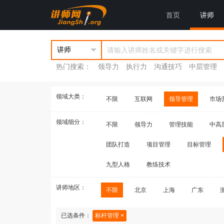
首页
讲师
热门搜索：
领导力
执行力
沟通技巧
中层管理
领域大类：
不限
互联网
领导管理
市场
领域细分：
不限
领导力
管理技能
中高
团队打造
项目管理
目标管理
九型人格
教练技术
讲师地区：
不限
北京
上海
广东
已选条件：
标杆管理 ×