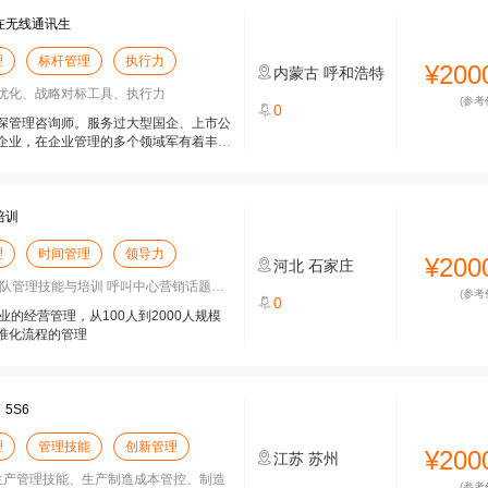
在无线通讯生
理
标杆管理
执行力
¥200
内蒙古
呼和浩特
优化、战略对标工具、执行力
(参考
0
深管理咨询师。服务过大型国企、上市公
企业，在企业管理的多个领域军有着丰富
培训
理
时间管理
领导力
¥200
河北
石家庄
管理技能与培训 呼叫中心营销话题的提
(参考
0
的经营管理，从100人到2000人规模
准化流程的管理
5S6
理
管理技能
创新管理
¥200
江苏
苏州
、生产管理技能、生产制造成本管控、制造
(参考