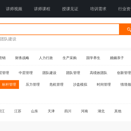
讲师视频
讲师课程
授课见证
培训需求
行业资
团队建设
营销
财务战略
人力行政
生产采购
国学养生
婚姻亲子
层管理
中层管理
团队建设
团队管理
高绩效团队
创新管理
标杆管理
压力管理
危机管理
沙盘模拟
时间管理
情境领
浙江
江苏
山东
天津
四川
河南
湖北
其他